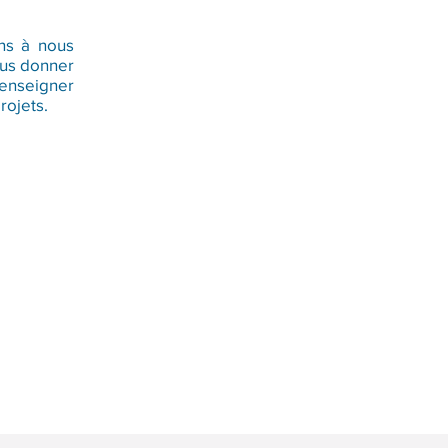
ns à nous
ous donner
renseigner
rojets.